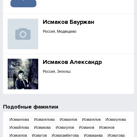
Исмаков Бауржан
Россия, Медведево
Исмаков Александр
Россия, Энгельс
Подобные фамилии
Исмаилова
Исмагилова
Исмаилов
Исмагилов
Исмагулова
Исмайлова
Исмакова
Исмагулов
Исманов
Исмонов
Исмоилов
Исматов
Исмагамбетова
Исмакаева
Исматова