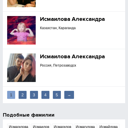
Исмаилова Александра
Казахстан, Караганда
Исмаилова Александра
Россия, Петрозаводск
1
2
3
4
5
→
Подобные фамилии
Исмагилова
Исмаилов
Исмагилов
Исмагулова
Исмайлова