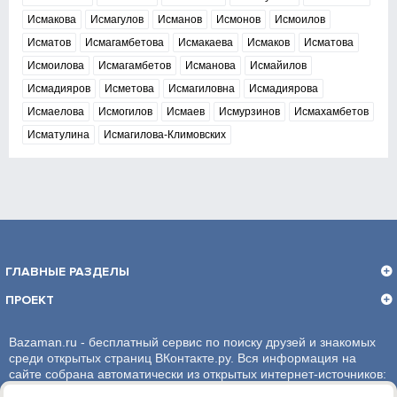
Исмакова
Исмагулов
Исманов
Исмонов
Исмоилов
Исматов
Исмагамбетова
Исмакаева
Исмаков
Исматова
Исмоилова
Исмагамбетов
Исманова
Исмайилов
Исмадияров
Исметова
Исмагиловна
Исмадиярова
Исмаелова
Исмогилов
Исмаев
Исмурзинов
Исмахамбетов
Исматулина
Исмагилова-Климовских
ГЛАВНЫЕ РАЗДЕЛЫ
ПРОЕКТ
Bazaman.ru - бесплатный сервис по поиску друзей и знакомых
среди открытых страниц ВКонтакте.ру. Вся информация на
сайте собрана автоматически из открытых интернет-источников:
социальная сеть ВКонтакте.ру. За достоверность информации,