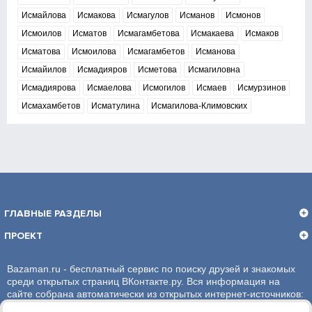
Исмайлова
Исмакова
Исмагулов
Исманов
Исмонов
Исмоилов
Исматов
Исмагамбетова
Исмакаева
Исмаков
Исматова
Исмоилова
Исмагамбетов
Исманова
Исмайилов
Исмадияров
Исметова
Исмагиловна
Исмадиярова
Исмаелова
Исмогилов
Исмаев
Исмурзинов
Исмахамбетов
Исматулина
Исмагилова-Климовских
ГЛАВНЫЕ РАЗДЕЛЫ
ПРОЕКТ
Bazaman.ru - бесплатный сервис по поиску друзей и знакомых
среди открытых страниц ВКонтакте.ру. Вся информация на
сайте собрана автоматически из открытых интернет-источников:
социальная сеть ВКонтакте.ру. За достоверность информации,