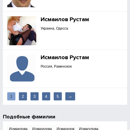
Исмаилов Рустам
Украина, Одесса
Исмаилов Рустам
Россия, Раменское
1
2
3
4
5
→
Подобные фамилии
Исмаилова
Исмагилова
Исмагилов
Исмагулова