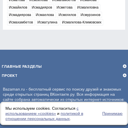
Исматова
Исмоилова
Исмагамбетов
Исманова
Исмайилов
Исмадияров
Исметова
Исмагиловна
Исмадиярова
Исмаелова
Исмогилов
Исмурзинов
Исмахамбетов
Исматулина
Исмагилова-Климовских
ГЛАВНЫЕ РАЗДЕЛЫ
ПРОЕКТ
Bazaman.ru - бесплатный сервис по поиску друзей и знакомых
среди открытых страниц ВКонтакте.ру. Вся информация на
сайте собрана автоматически из открытых интернет-источников:
социальная сеть ВКонтакте.ру. За достоверность информации,
Мы используем cookies. Согласиться
с
администрация сайта ответственности не несет.
использованием «сookies»
и
политикой в
Принимаю
отношении персональных данных
.
Политика обработки персональных данных