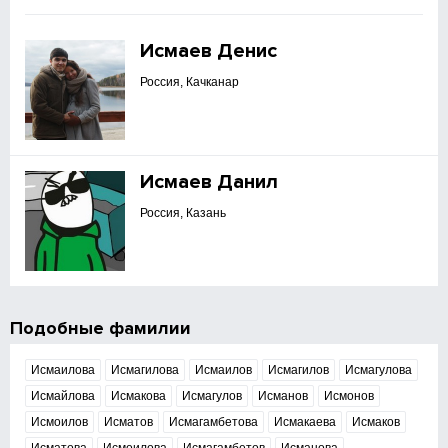
Исмаев Денис
Россия, Качканар
Исмаев Данил
Россия, Казань
Подобные фамилии
Исмаилова
Исмагилова
Исмаилов
Исмагилов
Исмагулова
Исмайлова
Исмакова
Исмагулов
Исманов
Исмонов
Исмоилов
Исматов
Исмагамбетова
Исмакаева
Исмаков