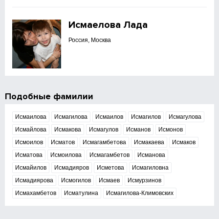
Исмаелова Лада
Россия, Москва
Подобные фамилии
Исмаилова
Исмагилова
Исмаилов
Исмагилов
Исмагулова
Исмайлова
Исмакова
Исмагулов
Исманов
Исмонов
Исмоилов
Исматов
Исмагамбетова
Исмакаева
Исмаков
Исматова
Исмоилова
Исмагамбетов
Исманова
Исмайилов
Исмадияров
Исметова
Исмагиловна
Исмадиярова
Исмогилов
Исмаев
Исмурзинов
Исмахамбетов
Исматулина
Исмагилова-Климовских