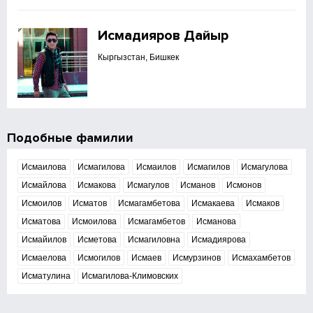
Исмадияров Дайыр
Кыргызстан, Бишкек
Подобные фамилии
Исмаилова
Исмагилова
Исмаилов
Исмагилов
Исмагулова
Исмайлова
Исмакова
Исмагулов
Исманов
Исмонов
Исмоилов
Исматов
Исмагамбетова
Исмакаева
Исмаков
Исматова
Исмоилова
Исмагамбетов
Исманова
Исмайилов
Исметова
Исмагиловна
Исмадиярова
Исмаелова
Исмогилов
Исмаев
Исмурзинов
Исмахамбетов
Исматулина
Исмагилова-Климовских