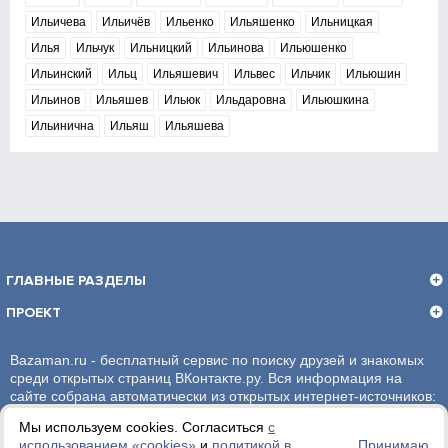
Ильичева
Ильичёв
Ильенко
Ильяшенко
Ильницкая
Илья
Ильчук
Ильницкий
Ильинова
Ильюшенко
Ильинский
Ильц
Ильяшевич
Ильвес
Ильчик
Ильюшин
Ильинов
Ильяшев
Ильюк
Ильдаровна
Ильюшкина
Ильинична
Ильяш
Ильяшева
ГЛАВНЫЕ РАЗДЕЛЫ
ПРОЕКТ
Bazaman.ru - бесплатный сервис по поиску друзей и знакомых
среди открытых страниц ВКонтакте.ру. Вся информация на
сайте собрана автоматически из открытых интернет-источников:
социальная сеть ВКонтакте.ру. За достоверность информации,
Мы используем cookies. Согласиться
с
администрация сайта ответственности не несет.
использованием «сookies»
и
политикой в
Принимаю