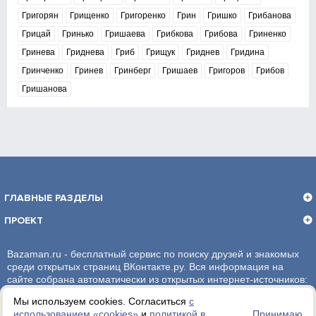
Григорян
Грищенко
Григоренко
Грин
Гришко
Грибанова
Грицай
Гринько
Гришаева
Грибкова
Грибова
Гриненко
Гринева
Гриднева
Гриб
Грищук
Гриднев
Гридина
Гринченко
Гринев
Гринберг
Гришаев
Григоров
Грибов
Гришанова
ГЛАВНЫЕ РАЗДЕЛЫ
ПРОЕКТ
Bazaman.ru - бесплатный сервис по поиску друзей и знакомых
среди открытых страниц ВКонтакте.ру. Вся информация на
сайте собрана автоматически из открытых интернет-источников:
социальная сеть ВКонтакте.ру. За достоверность информации,
Мы используем cookies. Согласиться
с
администрация сайта ответственности не несет.
использованием «сookies»
и
политикой в
Принимаю