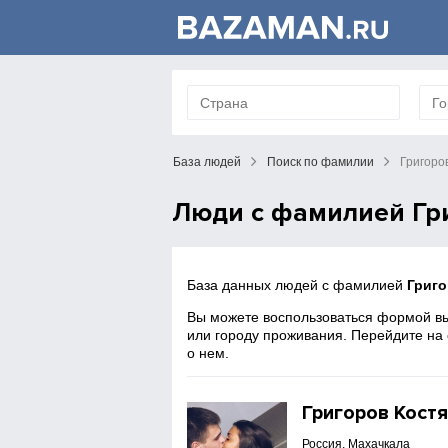
База людей
Поиск по фамилии
Григоро
Люди с фамилией Гр
База данных людей с фамилией
Григ
Вы можете воспользоваться формой вы
или городу проживания. Перейдите на
о нем.
Григоров Кост
Россия, Махачкала