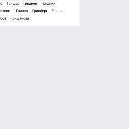
иб
Грищук
Гриднев
Гридина
инченко
Гринев
Гринберг
Гришаев
ибов
Гришанова