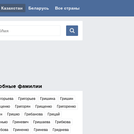
Казахстан
Беларусь
Все страны
обные фамилии
горьева
Григорьев
Гришина
Гришин
иценко
Григорян
Грищенко
Григоренко
ин
Гришко
Грибанова
Грицай
нько
Гриневич
Гришаева
Грибкова
ибова
Гриненко
Гринева
Гриднева