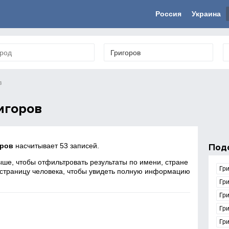
Россия
Украина
в
игоров
оров
насчитывает 53 записей.
Под
ше, чтобы отфильтровать результаты по имени, стране
Гри
 страницу человека, чтобы увидеть полную информацию
Гр
Гр
я
Гри
Гр