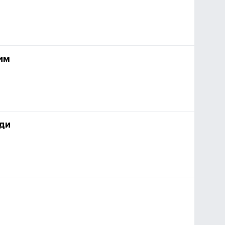
им
ди