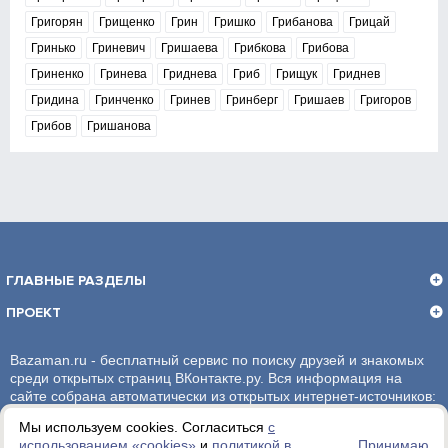
Григорян
Грищенко
Грин
Гришко
Грибанова
Грицай
Гринько
Гриневич
Гришаева
Грибкова
Грибова
Гриненко
Гринева
Гриднева
Гриб
Грищук
Гриднев
Гридина
Гринченко
Гринев
Гринберг
Гришаев
Григоров
Грибов
Гришанова
ГЛАВНЫЕ РАЗДЕЛЫ
ПРОЕКТ
Bazaman.ru - бесплатный сервис по поиску друзей и знакомых
среди открытых страниц ВКонтакте.ру. Вся информация на
сайте собрана автоматически из открытых интернет-источников:
социальная сеть ВКонтакте.ру. За достоверность информации,
Мы используем cookies. Согласиться
с
администрация сайта ответственности не несет.
использованием «сookies»
и
политикой в
Принимаю