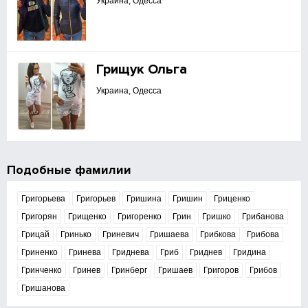
Украина, Одесса
Грищук Ольга
Украина, Одесса
Подобные фамилии
Григорьева
Григорьев
Гришина
Гришин
Гриценко
Григорян
Грищенко
Григоренко
Грин
Гришко
Грибанова
Грицай
Гринько
Гриневич
Гришаева
Грибкова
Грибова
Гриненко
Гринева
Гриднева
Гриб
Гриднев
Гридина
Гринченко
Гринев
Гринберг
Гришаев
Григоров
Грибов
Гришанова