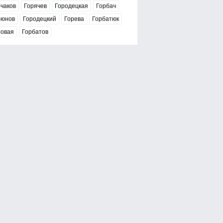
чаков
Горячев
Городецкая
Горбач
рюнов
Городецкий
Горева
Горбатюк
ровая
Горбатов