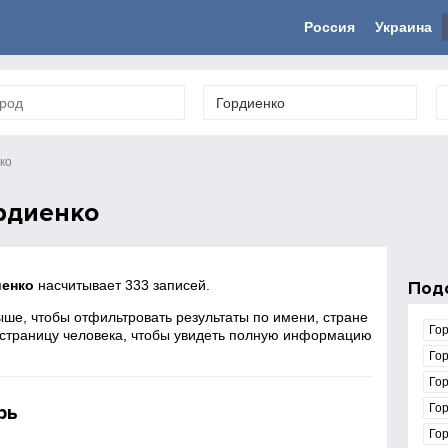
Россия
Украина
ко
рдиенко
иенко
насчитывает 333 записей.
Под
ше, чтобы отфильтровать результаты по имени, стране
Го
 страницу человека, чтобы увидеть полную информацию
Го
Го
рь
Го
Го