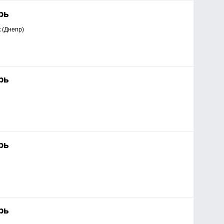
рь
 (Днепр)
рь
рь
рь