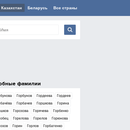
Казахстан
Беларусь
Все страны
обные фамилии
рбунова
Горбунов
Гордеева
Гордеев
рбачёва
Горбачев
Горшкова
Горина
ршков
Горохова
Горячева
Горбенко
робец
Горелова
Горелов
Горюнова
рохов
Горин
Горлов
Горбатенко