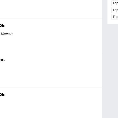
Гор
Го
Го
рь
 (Днепр)
рь
рь