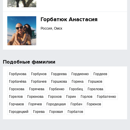
Горбатюк Анастасия
Россия, Омск
Подобные фамилии
Горбунова
Горбунов
Гордеева
Гордиенко
Гордеев
Горбачёва
Горбачев
Горшкова
Горина
Горшков
Горохова
Горячева
Горбенко
Горобец
Горелова
Горелов
Горюнова
Горохов
Горин
Горлов
Горбатенко
Горчаков
Горячев
Городецкая
Горбач
Горюнов
Городецкий
Горева
Горовая
Горбатов