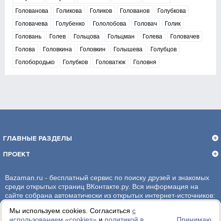
Голованова
Голикова
Голиков
Голованов
Голубкова
Головачева
Голубенко
Гололобова
Головач
Голик
Головань
Голев
Гольцова
Гольцман
Голева
Головачев
Голова
Головкина
Головкин
Голышева
Голубцов
Голобородько
Голубков
Головатюк
Головня
ГЛАВНЫЕ РАЗДЕЛЫ
ПРОЕКТ
Bazaman.ru - бесплатный сервис по поиску друзей и знакомых
среди открытых страниц ВКонтакте.ру. Вся информация на
сайте собрана автоматически из открытых интернет-источников:
социальная сеть ВКонтакте.ру. За достоверность информации,
Мы используем cookies. Согласиться
с
администрация сайта ответственности не несет.
использованием «сookies»
и
политикой в
Принимаю