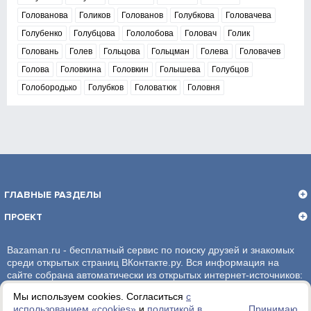
Голованова
Голиков
Голованов
Голубкова
Головачева
Голубенко
Голубцова
Гололобова
Головач
Голик
Головань
Голев
Гольцова
Гольцман
Голева
Головачев
Голова
Головкина
Головкин
Голышева
Голубцов
Голобородько
Голубков
Головатюк
Головня
ГЛАВНЫЕ РАЗДЕЛЫ
ПРОЕКТ
Bazaman.ru - бесплатный сервис по поиску друзей и знакомых
среди открытых страниц ВКонтакте.ру. Вся информация на
сайте собрана автоматически из открытых интернет-источников:
социальная сеть ВКонтакте.ру. За достоверность информации,
Мы используем cookies. Согласиться
с
администрация сайта ответственности не несет.
использованием «сookies»
и
политикой в
Принимаю