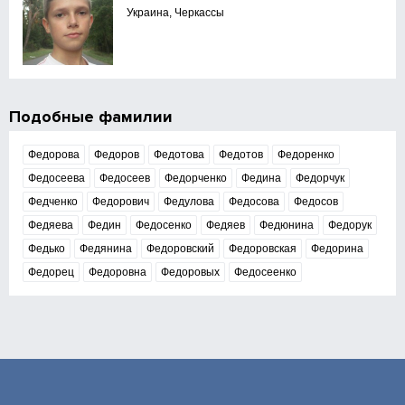
Украина, Черкассы
Подобные фамилии
Федорова
Федоров
Федотова
Федотов
Федоренко
Федосеева
Федосеев
Федорченко
Федина
Федорчук
Федченко
Федорович
Федулова
Федосова
Федосов
Федяева
Федин
Федосенко
Федяев
Федюнина
Федорук
Федько
Федянина
Федоровский
Федоровская
Федорина
Федорец
Федоровна
Федоровых
Федосеенко