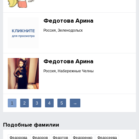
Федотова Арина
Россия, Зеленодольск
Федотова Арина
Россия, Набережные Челны
1
2
3
4
5
→
Подобные фамилии
Федорова
Федоров
Федотов
Федоренко
Федосеева