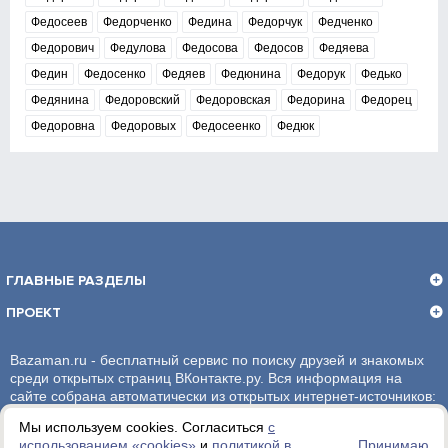
Федосеев
Федорченко
Федина
Федорчук
Федченко
Федорович
Федулова
Федосова
Федосов
Федяева
Федин
Федосенко
Федяев
Федюнина
Федорук
Федько
Федянина
Федоровский
Федоровская
Федорина
Федорец
Федоровна
Федоровых
Федосеенко
Федюк
ГЛАВНЫЕ РАЗДЕЛЫ
ПРОЕКТ
Bazaman.ru - бесплатный сервис по поиску друзей и знакомых
среди открытых страниц ВКонтакте.ру. Вся информация на
сайте собрана автоматически из открытых интернет-источников:
социальная сеть ВКонтакте.ру. За достоверность информации,
Мы используем cookies. Согласиться
с
администрация сайта ответственности не несет.
использованием «сookies»
и
политикой в
Принимаю