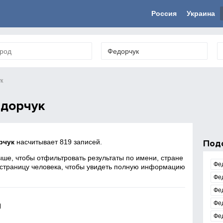
Россия
Украина
к
дорчук
рчук
насчитывает 819 записей.
Под
ше, чтобы отфильтровать результаты по имени, стране
Фе
 страницу человека, чтобы увидеть полную информацию
Фе
Фе
я
Фе
Фе