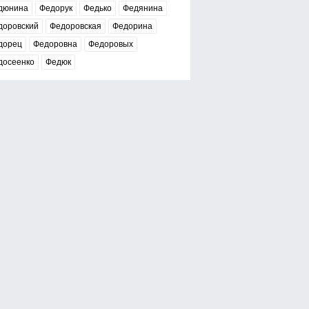
дюнина
Федорук
Федько
Федянина
доровский
Федоровская
Федорина
дорец
Федоровна
Федоровых
досеенко
Федюк