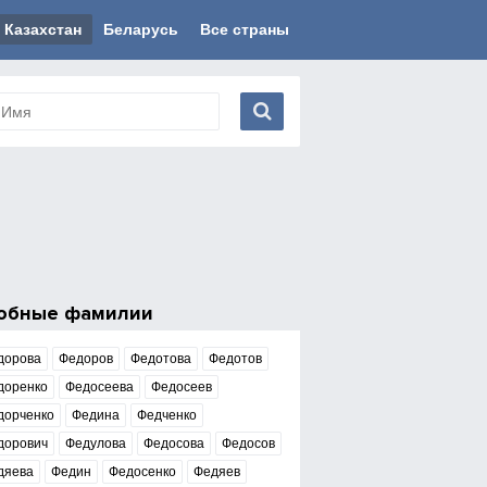
Казахстан
Беларусь
Все страны
обные фамилии
дорова
Федоров
Федотова
Федотов
доренко
Федосеева
Федосеев
дорченко
Федина
Федченко
дорович
Федулова
Федосова
Федосов
дяева
Федин
Федосенко
Федяев