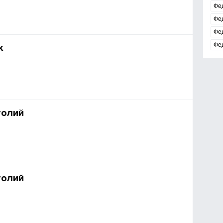
Фе
Фе
Фе
Фе
к
толий
толий