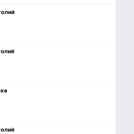
толий
толий
ька
толий