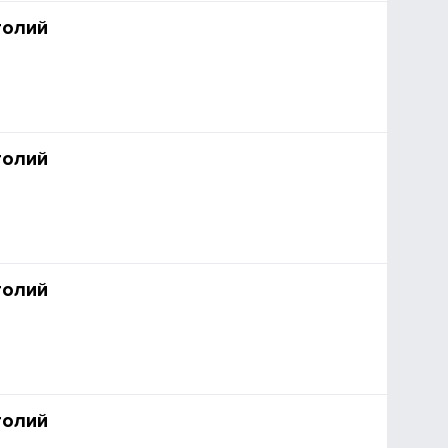
толий
толий
толий
толий