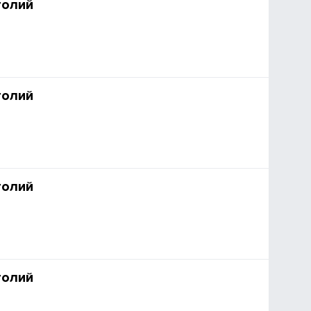
толий
толий
толий
толий