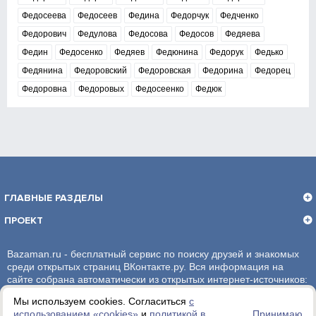
Федосеева
Федосеев
Федина
Федорчук
Федченко
Федорович
Федулова
Федосова
Федосов
Федяева
Федин
Федосенко
Федяев
Федюнина
Федорук
Федько
Федянина
Федоровский
Федоровская
Федорина
Федорец
Федоровна
Федоровых
Федосеенко
Федюк
ГЛАВНЫЕ РАЗДЕЛЫ
ПРОЕКТ
Bazaman.ru - бесплатный сервис по поиску друзей и знакомых
среди открытых страниц ВКонтакте.ру. Вся информация на
сайте собрана автоматически из открытых интернет-источников:
социальная сеть ВКонтакте.ру. За достоверность информации,
Мы используем cookies. Согласиться
с
администрация сайта ответственности не несет.
использованием «сookies»
и
политикой в
Принимаю