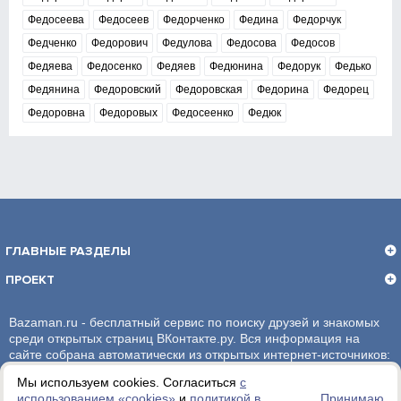
Федосеева
Федосеев
Федорченко
Федина
Федорчук
Федченко
Федорович
Федулова
Федосова
Федосов
Федяева
Федосенко
Федяев
Федюнина
Федорук
Федько
Федянина
Федоровский
Федоровская
Федорина
Федорец
Федоровна
Федоровых
Федосеенко
Федюк
ГЛАВНЫЕ РАЗДЕЛЫ
ПРОЕКТ
Bazaman.ru - бесплатный сервис по поиску друзей и знакомых
среди открытых страниц ВКонтакте.ру. Вся информация на
сайте собрана автоматически из открытых интернет-источников:
социальная сеть ВКонтакте.ру. За достоверность информации,
Мы используем cookies. Согласиться
с
администрация сайта ответственности не несет.
использованием «сookies»
и
политикой в
Принимаю