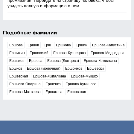
проживания. Перейдите на страницу человека, чтобы
увидеть полную информацию о нем.
Подобные фамилии
Ершова
Ершов
Ерш
Ершкова
Ершин
Ершова-Капустина
Ершихин
Ершовский
Ершова-Кузнецова
Ершова-Медведева
Ершаков
Ершева
Ершова (Лютцева)
Ершова-Комолкина
Ершков
Ершова (молочная)
Ершонков
Ершевски
Ершевская
Ершова-Жигалкина
Ершова-Мышко
Ершкова-Опарина
Ершенко
Ершова-Куминова
Ершова-Матвеева
Ершакова
Ершовская