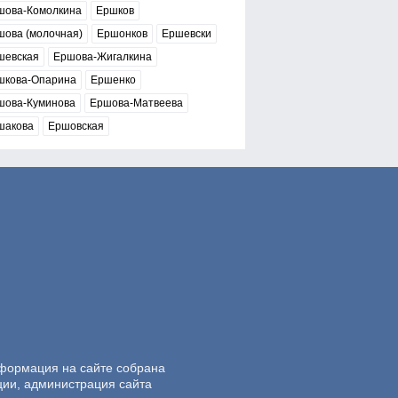
шова-Комолкина
Ершков
шова (молочная)
Ершонков
Ершевски
шевская
Ершова-Жигалкина
шкова-Опарина
Ершенко
шова-Куминова
Ершова-Матвеева
шакова
Ершовская
нформация на сайте собрана
ции, администрация сайта