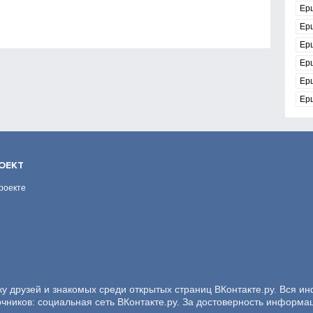
Ер
Ер
Ер
Ер
Ер
Ер
ОЕКТ
роекте
ку друзей и знакомых среди открытых страниц ВКонтакте.ру. Вся и
очников: социальная сеть ВКонтакте.ру. За достоверность информа