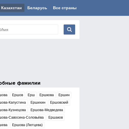
Казахстан
Беларусь
Все страны
обные фамилии
шова
Ершов
Ерш
Ершкова
Ершин
шова-Капустина
Ершихин
Ершовский
шова-Кузнецова
Ершова-Медведева
шова-Савосина-Соловьёва
Ершаков
шева
Ершова (Лютцева)