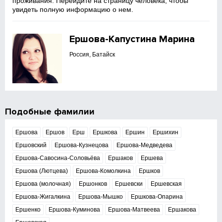
проживания. Перейдите на страницу человека, чтобы
увидеть полную информацию о нем.
Ершова-Капустина Марина
Россия, Батайск
Подобные фамилии
Ершова
Ершов
Ерш
Ершкова
Ершин
Ершихин
Ершовский
Ершова-Кузнецова
Ершова-Медведева
Ершова-Савосина-Соловьёва
Ершаков
Ершева
Ершова (Лютцева)
Ершова-Комолкина
Ершков
Ершова (молочная)
Ершонков
Ершевски
Ершевская
Ершова-Жигалкина
Ершова-Мышко
Ершкова-Опарина
Ершенко
Ершова-Куминова
Ершова-Матвеева
Ершакова