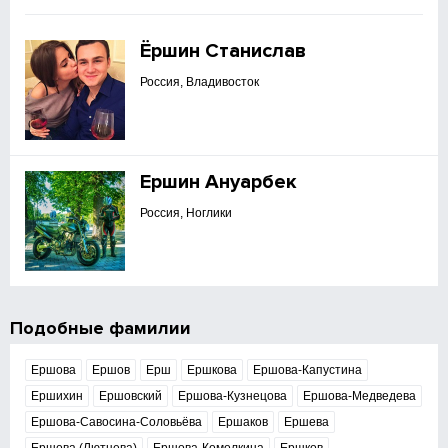
Ёршин Станислав
Россия, Владивосток
Ершин Ануарбек
Россия, Ноглики
Подобные фамилии
Ершова
Ершов
Ерш
Ершкова
Ершова-Капустина
Ершихин
Ершовский
Ершова-Кузнецова
Ершова-Медведева
Ершова-Савосина-Соловьёва
Ершаков
Ершева