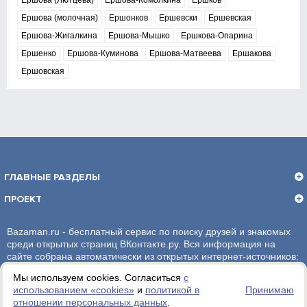
Ершова (Лютцева)
Ершова-Комолкина
Ершков
Ершова (молочная)
Ершонков
Ершевски
Ершевская
Ершова-Жигалкина
Ершова-Мышко
Ершкова-Опарина
Ершенко
Ершова-Куминова
Ершова-Матвеева
Ершакова
Ершовская
ГЛАВНЫЕ РАЗДЕЛЫ
ПРОЕКТ
Bazaman.ru - бесплатный сервис по поиску друзей и знакомых
среди открытых страниц ВКонтакте.ру. Вся информация на
сайте собрана автоматически из открытых интернет-источников:
социальная сеть ВКонтакте.ру. За достоверность информации,
Мы используем cookies. Согласиться
с
администрация сайта ответственности не несет.
использованием «сookies»
и
политикой в
Принимаю
отношении персональных данных
.
Политика обработки персональных данных