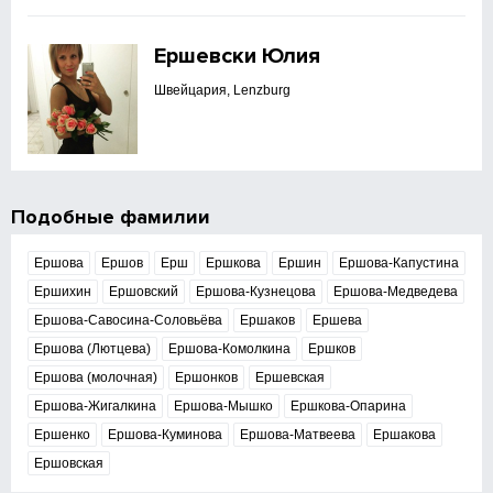
Ершевски Юлия
Швейцария, Lenzburg
Подобные фамилии
Ершова
Ершов
Ерш
Ершкова
Ершин
Ершова-Капустина
Ершихин
Ершовский
Ершова-Кузнецова
Ершова-Медведева
Ершова-Савосина-Соловьёва
Ершаков
Ершева
Ершова (Лютцева)
Ершова-Комолкина
Ершков
Ершова (молочная)
Ершонков
Ершевская
Ершова-Жигалкина
Ершова-Мышко
Ершкова-Опарина
Ершенко
Ершова-Куминова
Ершова-Матвеева
Ершакова
Ершовская