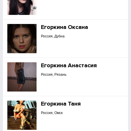
Егоркина Оксана
Россия, Дубна
Егоркина Анастасия
Россия, Рязань
Егоркина Таня
Россия, Омск