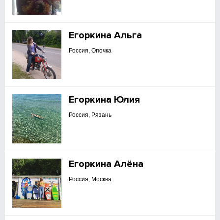
Егоркина Альга
Россия, Опочка
Егоркина Юлия
Россия, Рязань
Егоркина Алёна
Россия, Москва