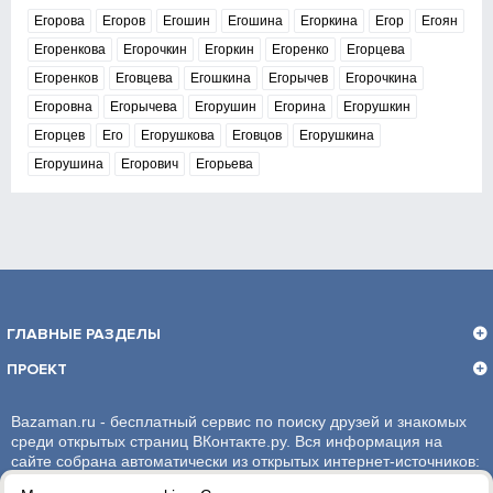
Егорова
Егоров
Егошин
Егошина
Егоркина
Егор
Егоян
Егоренкова
Егорочкин
Егоркин
Егоренко
Егорцева
Егоренков
Еговцева
Егошкина
Егорычев
Егорочкина
Егоровна
Егорычева
Егорушин
Егорина
Егорушкин
Егорцев
Его
Егорушкова
Еговцов
Егорушкина
Егорушина
Егорович
Егорьева
ГЛАВНЫЕ РАЗДЕЛЫ
ПРОЕКТ
Bazaman.ru - бесплатный сервис по поиску друзей и знакомых
среди открытых страниц ВКонтакте.ру. Вся информация на
сайте собрана автоматически из открытых интернет-источников:
социальная сеть ВКонтакте.ру. За достоверность информации,