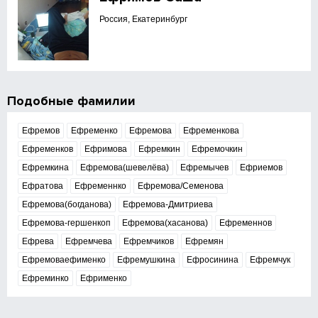
Россия, Екатеринбург
Подобные фамилии
Ефремов
Ефременко
Ефремова
Ефременкова
Ефременков
Ефримова
Ефремкин
Ефремочкин
Ефремкина
Ефремова(шевелёва)
Ефремычев
Ефриемов
Ефратова
Ефременнко
Ефремова/Семенова
Ефремова(богданова)
Ефремова-Дмитриева
Ефремова-гершенкоп
Ефремова(хасанова)
Ефременнов
Ефрева
Ефремчева
Ефремчиков
Ефремян
Ефремоваефименко
Ефремушкина
Ефросинина
Ефремчук
Ефреминко
Ефрименко