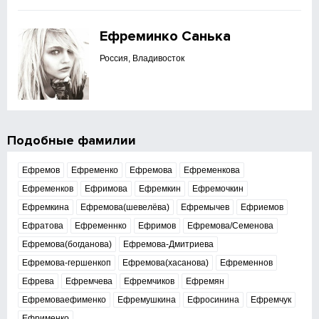
Ефреминко Санька
Россия, Владивосток
Подобные фамилии
Ефремов
Ефременко
Ефремова
Ефременкова
Ефременков
Ефримова
Ефремкин
Ефремочкин
Ефремкина
Ефремова(шевелёва)
Ефремычев
Ефриемов
Ефратова
Ефременнко
Ефримов
Ефремова/Семенова
Ефремова(богданова)
Ефремова-Дмитриева
Ефремова-гершенкоп
Ефремова(хасанова)
Ефременнов
Ефрева
Ефремчева
Ефремчиков
Ефремян
Ефремоваефименко
Ефремушкина
Ефросинина
Ефремчук
Ефрименко