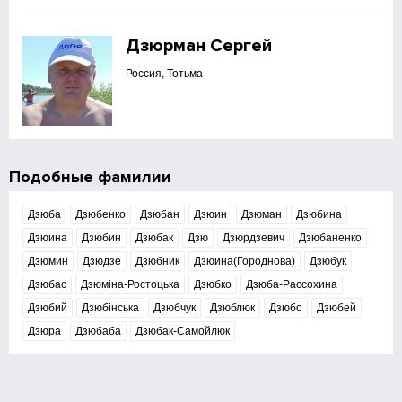
Дзюрман Сергей
Россия, Тотьма
Подобные фамилии
Дзюба
Дзюбенко
Дзюбан
Дзюин
Дзюман
Дзюбина
Дзюина
Дзюбин
Дзюбак
Дзю
Дзюрдзевич
Дзюбаненко
Дзюмин
Дзюдзе
Дзюбник
Дзюина(Городнова)
Дзюбук
Дзюбас
Дзюміна-Ростоцька
Дзюбко
Дзюба-Рассохина
Дзюбий
Дзюбінська
Дзюбчук
Дзюблюк
Дзюбо
Дзюбей
Дзюра
Дзюбаба
Дзюбак-Самойлюк