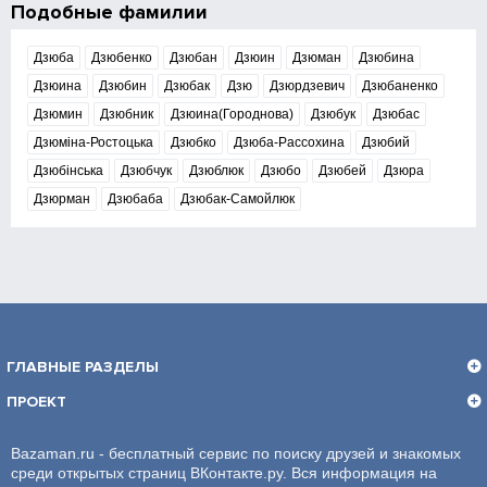
Подобные фамилии
Дзюба
Дзюбенко
Дзюбан
Дзюин
Дзюман
Дзюбина
Дзюина
Дзюбин
Дзюбак
Дзю
Дзюрдзевич
Дзюбаненко
Дзюмин
Дзюбник
Дзюина(Городнова)
Дзюбук
Дзюбас
Дзюміна-Ростоцька
Дзюбко
Дзюба-Рассохина
Дзюбий
Дзюбінська
Дзюбчук
Дзюблюк
Дзюбо
Дзюбей
Дзюра
Дзюрман
Дзюбаба
Дзюбак-Самойлюк
ГЛАВНЫЕ РАЗДЕЛЫ
ПРОЕКТ
Bazaman.ru - бесплатный сервис по поиску друзей и знакомых
среди открытых страниц ВКонтакте.ру. Вся информация на