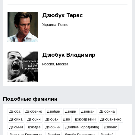
Дзюбук Тарас
Украина, Ровно
Дзюбук Владимир
Россия, Москва
Подобные фамилии
Дзюба
Дзюбенко
Дзюбан
Дзюин
Дзюман
Дзюбина
Дзюина
Дзюбин
Дзюбак
Дзю
Дзюрдзевич
Дзюбаненко
Дзюмин
Дзюдзе
Дзюбник
Дзюина(Городнова)
Дзюбас