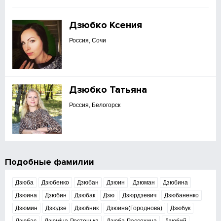
Дзюбко Ксения
Россия, Сочи
Дзюбко Татьяна
Россия, Белогорск
Подобные фамилии
Дзюба
Дзюбенко
Дзюбан
Дзюин
Дзюман
Дзюбина
Дзюина
Дзюбин
Дзюбак
Дзю
Дзюрдзевич
Дзюбаненко
Дзюмин
Дзюдзе
Дзюбник
Дзюина(Городнова)
Дзюбук