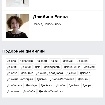
Дзюбина Елена
Россия, Новосибирск
Подобные фамилии
Дзюба
Дзюбенко
Дзюбан
Дзюин
Дзюман
Дзюина
Дзюбин
Дзюбак
Дзю
Дзюрдзевич
Дзюбаненко
Дзюмин
Дзюдзе
Дзюбник
Дзюина(Городнова)
Дзюбук
Дзюбас
Дзюміна-Ростоцька
Дзюбко
Дзюба-Рассохина
Дзюбий
Дзюбінська
Дзюбчук
Дзюблюк
Дзюбо
Дзюбей
Дзюра
Дзюрман
Дзюбаба
Дзюбак-Самойлюк