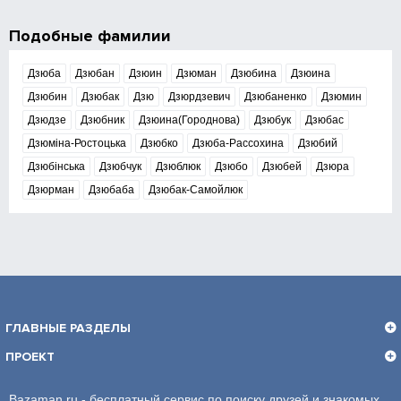
Подобные фамилии
Дзюба
Дзюбан
Дзюин
Дзюман
Дзюбина
Дзюина
Дзюбин
Дзюбак
Дзю
Дзюрдзевич
Дзюбаненко
Дзюмин
Дзюдзе
Дзюбник
Дзюина(Городнова)
Дзюбук
Дзюбас
Дзюміна-Ростоцька
Дзюбко
Дзюба-Рассохина
Дзюбий
Дзюбінська
Дзюбчук
Дзюблюк
Дзюбо
Дзюбей
Дзюра
Дзюрман
Дзюбаба
Дзюбак-Самойлюк
ГЛАВНЫЕ РАЗДЕЛЫ
ПРОЕКТ
Bazaman.ru - бесплатный сервис по поиску друзей и знакомых