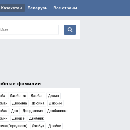
Казахстан
Беларусь
Все страны
обные фамилии
юба
Дзюбенко
Дзюбан
Дзюин
юман
Дзюбина
Дзюина
Дзюбин
юбак
Дзю
Дзюрдзевич
Дзюбаненко
юмин
Дзюдзе
Дзюбник
юина(Городнова)
Дзюбук
Дзюбас