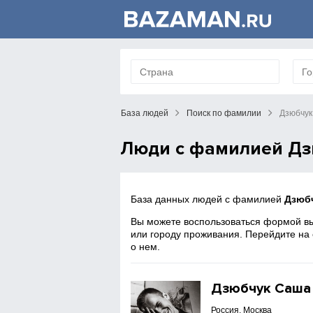
База людей
Поиск по фамилии
Дзюбчук
Люди с фамилией Дз
База данных людей с фамилией
Дзюб
Вы можете воспользоваться формой вы
или городу проживания. Перейдите на
о нем.
Дзюбчук Саша
Россия, Москва