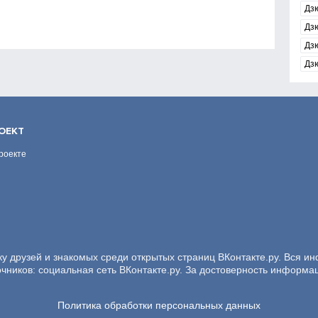
Дзю
Дз
Дз
Дз
ОЕКТ
роекте
ку друзей и знакомых среди открытых страниц ВКонтакте.ру. Вся и
очников: социальная сеть ВКонтакте.ру. За достоверность информа
Политика обработки персональных данных