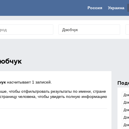
Россия
Украина
юбчук
чук
насчитывает 1 записей.
Под
ше, чтобы отфильтровать результаты по имени, стране
Дз
 страницу человека, чтобы увидеть полную информацию
Дз
Дз
Дз
Дз