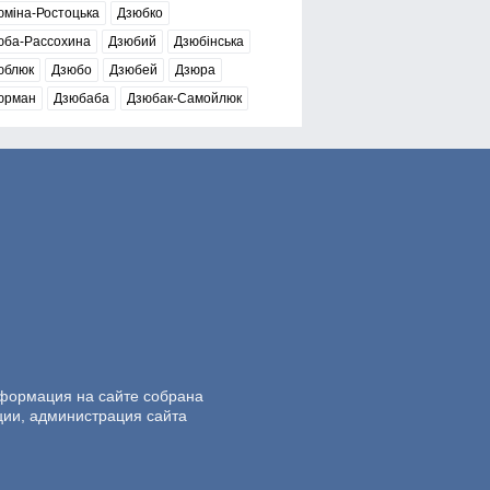
міна-Ростоцька
Дзюбко
юба-Рассохина
Дзюбий
Дзюбінська
юблюк
Дзюбо
Дзюбей
Дзюра
юрман
Дзюбаба
Дзюбак-Самойлюк
нформация на сайте собрана
ции, администрация сайта