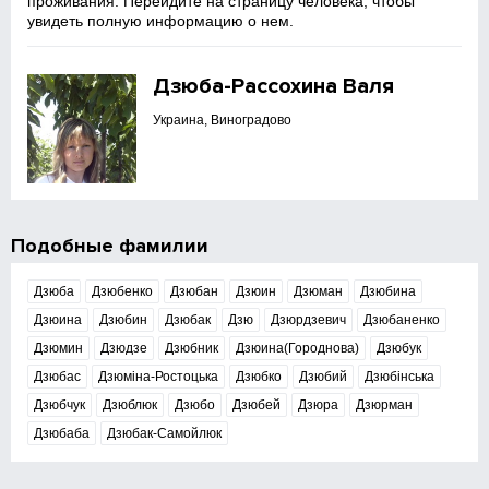
проживания. Перейдите на страницу человека, чтобы
увидеть полную информацию о нем.
Дзюба-Рассохина Валя
Украина, Виноградово
Подобные фамилии
Дзюба
Дзюбенко
Дзюбан
Дзюин
Дзюман
Дзюбина
Дзюина
Дзюбин
Дзюбак
Дзю
Дзюрдзевич
Дзюбаненко
Дзюмин
Дзюдзе
Дзюбник
Дзюина(Городнова)
Дзюбук
Дзюбас
Дзюміна-Ростоцька
Дзюбко
Дзюбий
Дзюбінська
Дзюбчук
Дзюблюк
Дзюбо
Дзюбей
Дзюра
Дзюрман
Дзюбаба
Дзюбак-Самойлюк