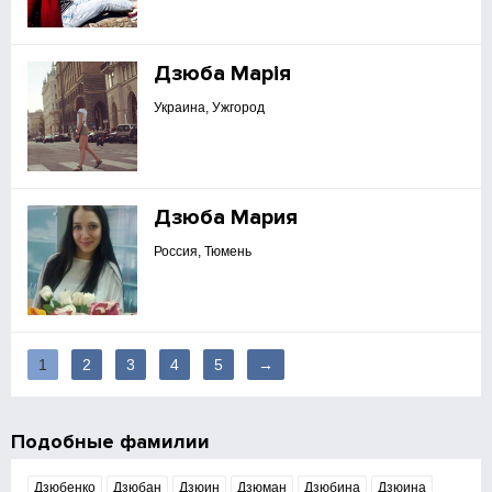
Дзюба Марія
Украина, Ужгород
Дзюба Мария
Россия, Тюмень
1
2
3
4
5
→
Подобные фамилии
Дзюбенко
Дзюбан
Дзюин
Дзюман
Дзюбина
Дзюина