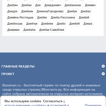
Дзюбин
Дзюбак
Дзю
Дзюрдзевич
Дзюбаненко
Дзюмин
Дзюдзе
Дзюбник
Дзюина(Городнова)
Дзюбук
Дзюбас
Дзюміна-Ростоцька
Дзюбко
Дзюба-Рассохина
Дзюбий
Дзюбінська
Дзюбчук
Дзюблюк
Дзюбо
Дзюбей
Дзюра
Дзюрман
Дзюбаба
Дзюбак-Самойлюк
ГЛАВНЫЕ РАЗДЕЛЫ
ПРОЕКТ
Bazaman.ru - бесплатный сервис по поиску друзей и знакомых
среди открытых страниц ВКонтакте.ру. Вся информация на
сайте собрана автоматически из открытых интернет-источников:
социальная сеть ВКонтакте.ру. За достоверность информации,
Мы используем cookies. Согласиться
с
администрация сайта ответственности не несет.
использованием «сookies»
и
политикой в
Принимаю