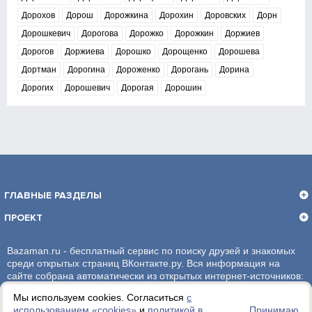
Дорохов
Дорош
Дорожкина
Дорохин
Доровских
Дорн
Дорошкевич
Дорогова
Дорожко
Дорожкин
Доржиев
Дорогов
Доржиева
Дорошко
Дорощенко
Дорошева
Дортман
Дорогина
Дороженко
Дорогань
Дорина
Дорогих
Дорошевич
Дорогая
Дорошин
ГЛАВНЫЕ РАЗДЕЛЫ
ПРОЕКТ
Bazaman.ru - бесплатный сервис по поиску друзей и знакомых
среди открытых страниц ВКонтакте.ру. Вся информация на
сайте собрана автоматически из открытых интернет-источников:
социальная сеть ВКонтакте.ру. За достоверность информации,
Мы используем cookies. Согласиться
с
администрация сайта ответственности не несет.
использованием «сookies»
и
политикой в
Принимаю