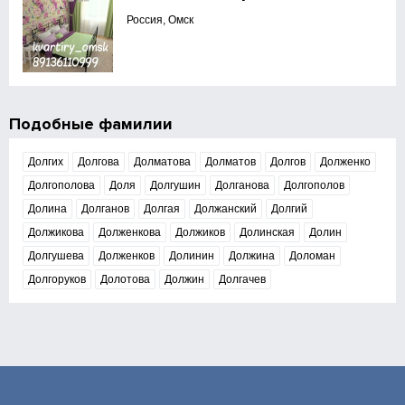
Россия, Омск
Подобные фамилии
Долгих
Долгова
Долматова
Долматов
Долгов
Долженко
Долгополова
Доля
Долгушин
Долганова
Долгополов
Долина
Долганов
Долгая
Должанский
Долгий
Должикова
Долженкова
Должиков
Долинская
Долин
Долгушева
Долженков
Долинин
Должина
Доломан
Долгоруков
Долотова
Должин
Долгачев