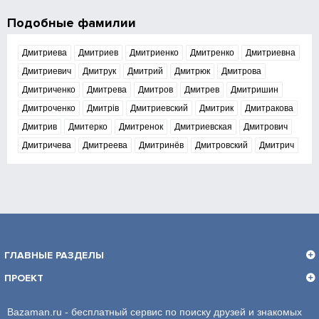
Подобные фамилии
Дмитриева
Дмитриев
Дмитриенко
Дмитренко
Дмитриевна
Дмитриевич
Дмитрук
Дмитрий
Дмитрюк
Дмитрова
Дмитриченко
Дмитрева
Дмитров
Дмитрев
Дмитришин
Дмитроченко
Дмитрів
Дмитриевский
Дмитрик
Дмитракова
Дмитрив
Дмитерко
Дмитренок
Дмитриевская
Дмитрович
Дмитричева
Дмитреева
Дмитринёв
Дмитровский
Дмитрич
ГЛАВНЫЕ РАЗДЕЛЫ
ПРОЕКТ
Bazaman.ru - бесплатный сервис по поиску друзей и знакомых