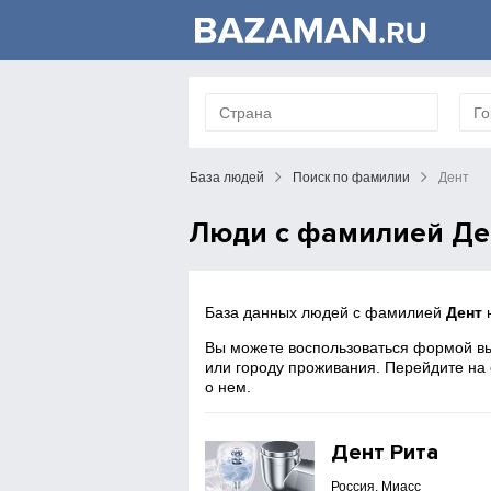
База людей
Поиск по фамилии
Дент
Люди с фамилией Де
База данных людей с фамилией
Дент
н
Вы можете воспользоваться формой вы
или городу проживания. Перейдите на
о нем.
Дент Рита
Россия, Миасс