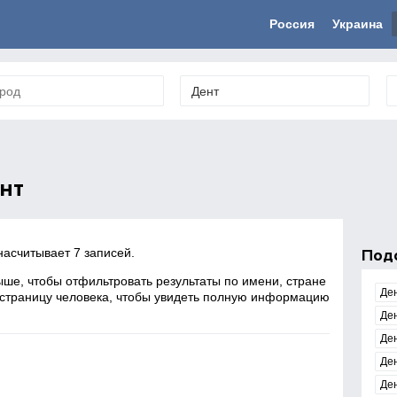
Россия
Украина
нт
асчитывает 7 записей.
Под
ше, чтобы отфильтровать результаты по имени, стране
Де
 страницу человека, чтобы увидеть полную информацию
Де
Де
Де
Де