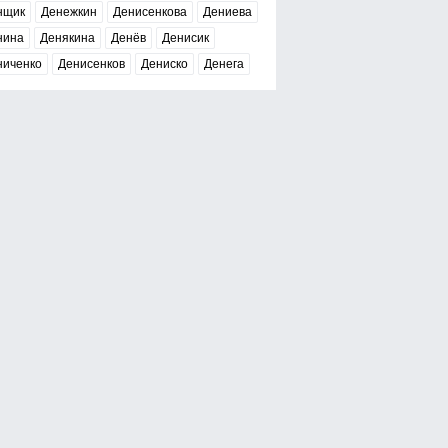
нщик
Денежкин
Денисенкова
Дениева
нина
Денякина
Денёв
Денисик
ниченко
Денисенков
Дениско
Денега