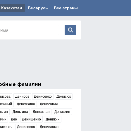
Казахстан
Беларусь
Все страны
обные фамилии
нисова
Денисов
Денисенко
Денисюк
нежный
Денежкина
Денисович
ньгин
Деньгина
Денежная
Денискин
нчик
Ден
Денищенко
Деникин
нисевич
Денисовна
Денисламов