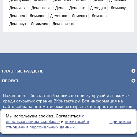
Демидович
Демкина
Деменёва
Демкин
Демко
Демакова
Демичева
Деменкова
Дема
Демешко
Демедюк
Демянчук
Деменев
Демидюк
Деменков
Деменко
Демаков
Деменчук
Демидчик
Демьянченко
ГЛАВНЫЕ РАЗДЕЛЫ
ПРОЕКТ
Bazaman.ru - бесплатный сервис по поиску друзей и знакомых
среди открытых страниц ВКонтакте.ру. Вся информация на
сайте собрана автоматически из открытых интернет-источников:
социальная сеть ВКонтакте.ру. За достоверность информации,
Мы используем cookies. Согласиться
с
администрация сайта ответственности не несет.
использованием «сookies»
и
политикой в
Принимаю
отношении персональных данных
.
Политика обработки персональных данных