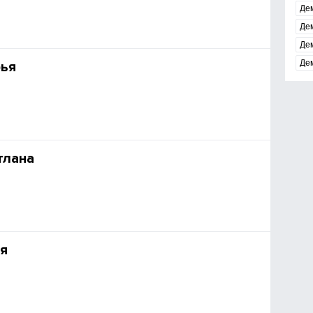
Де
Де
Де
Де
ья
тлана
я