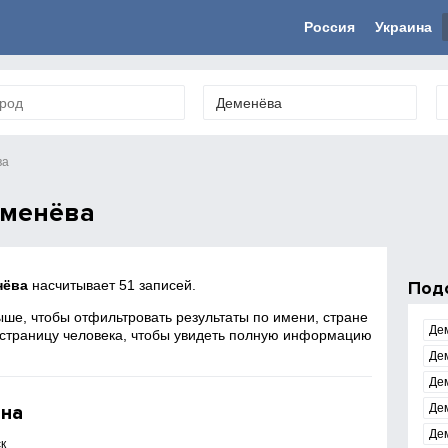
Россия
Украина
ва
еменёва
нёва
насчитывает 51 записей.
Под
ше, чтобы отфильтровать результаты по имени, стране
Де
 страницу человека, чтобы увидеть полную информацию
Де
Де
ина
Де
Де
к