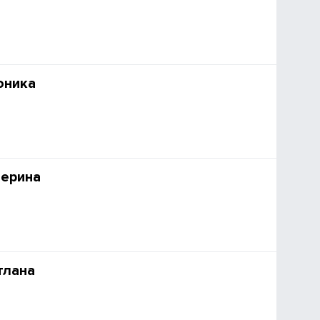
оника
терина
тлана