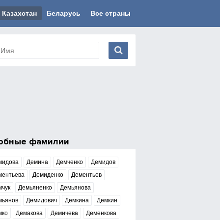
Казахстан
Беларусь
Все страны
обные фамилии
мидова
Демина
Демченко
Демидов
ментьева
Демиденко
Дементьев
мчук
Демьяненко
Демьянова
мьянов
Демидович
Демкина
Демкин
мко
Демакова
Демичева
Деменкова