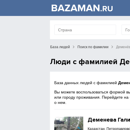
База людей
Поиск по фамилии
Деменё
Люди с фамилией Д
База данных людей с фамилией
Деме
Вы можете воспользоваться формой вы
или городу проживания. Перейдите на
о нем.
Деменева Гал
Казахстан, Петропавловс