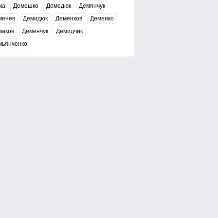
ма
Демешко
Демедюк
Демянчук
менев
Демидюк
Деменков
Деменко
маков
Деменчук
Демидчик
мьянченко