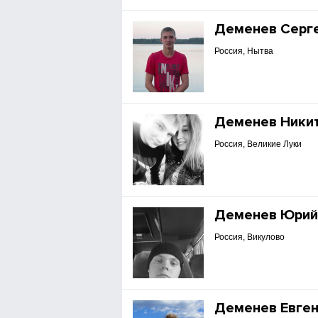
Деменев Серг
Россия, Нытва
Деменев Ники
Россия, Великие Луки
Деменев Юри
Россия, Викулово
Деменев Евге