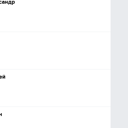
сандр
ей
н