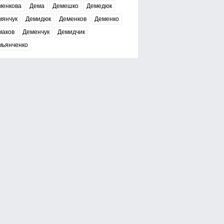
менкова
Дема
Демешко
Демедюк
мянчук
Демидюк
Деменков
Деменко
маков
Деменчук
Демидчик
мьянченко