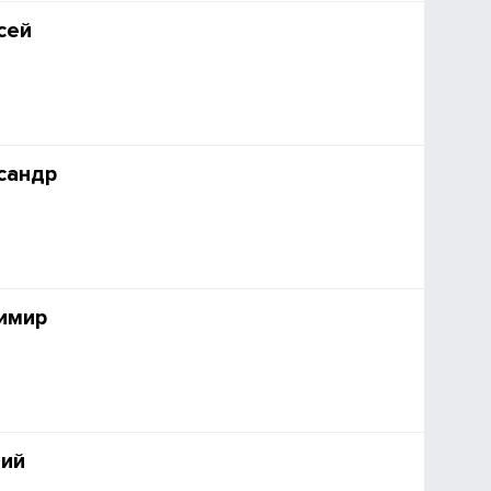
сей
сандр
имир
ний