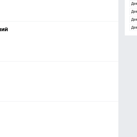
Де
Де
Де
Де
лий