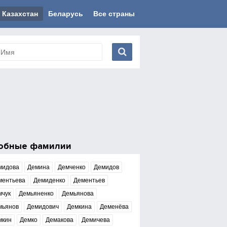
Казахстан
Беларусь
Все страны
обные фамилии
мидова
Демина
Демченко
Демидов
ментьева
Демиденко
Дементьев
мчук
Демьяненко
Демьянова
мьянов
Демидович
Демкина
Деменёва
мкин
Демко
Демакова
Демичева