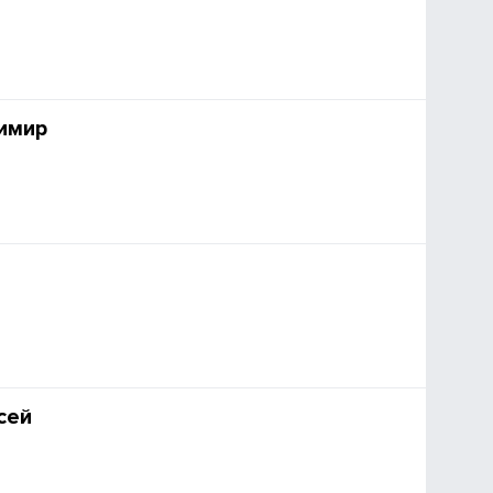
имир
сей