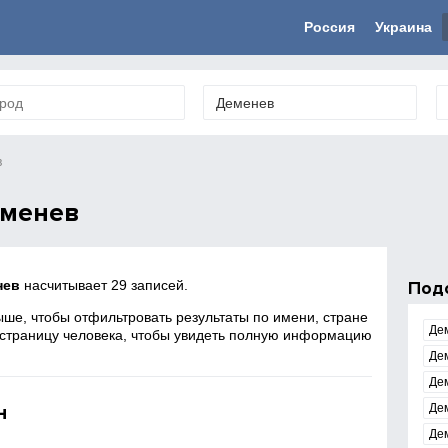
Россия
Украина
в
еменев
нев
насчитывает 29 записей.
Под
ше, чтобы отфильтровать результаты по имени, стране
Де
 страницу человека, чтобы увидеть полную информацию
Де
Де
н
Де
Де