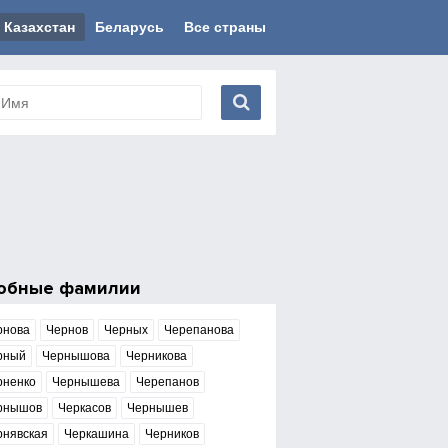
Казахстан
Беларусь
Все страны
обные фамилии
рнова
Чернов
Черных
Черепанова
рный
Чернышова
Черникова
рненко
Чернышева
Черепанов
рнышов
Черкасов
Чернышев
рнявская
Черкашина
Черников