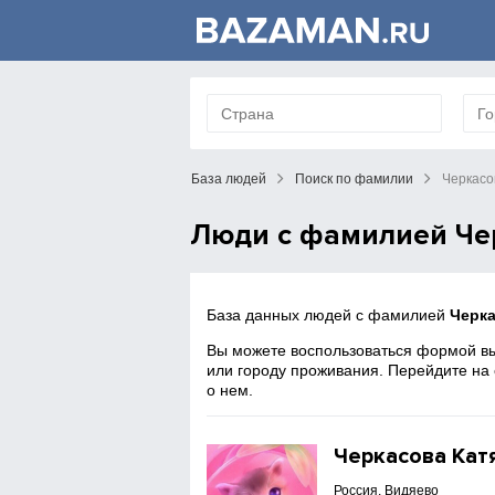
База людей
Поиск по фамилии
Черкасо
Люди с фамилией Че
База данных людей с фамилией
Черк
Вы можете воспользоваться формой вы
или городу проживания. Перейдите на
о нем.
Черкасова Кат
Россия, Видяево