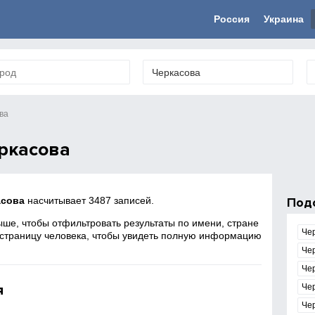
Россия
Украина
ва
ркасова
асова
насчитывает 3487 записей.
Под
ше, чтобы отфильтровать результаты по имени, стране
Че
 страницу человека, чтобы увидеть полную информацию
Че
Че
я
Че
Че