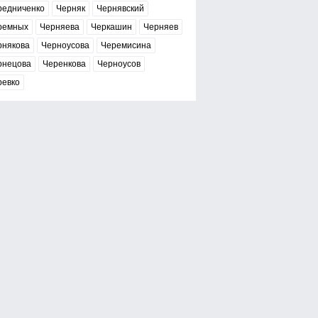
редниченко
Черняк
Чернявский
ремных
Черняева
Черкашин
Черняев
рнякова
Черноусова
Черемисина
рнецова
Черенкова
Черноусов
ревко