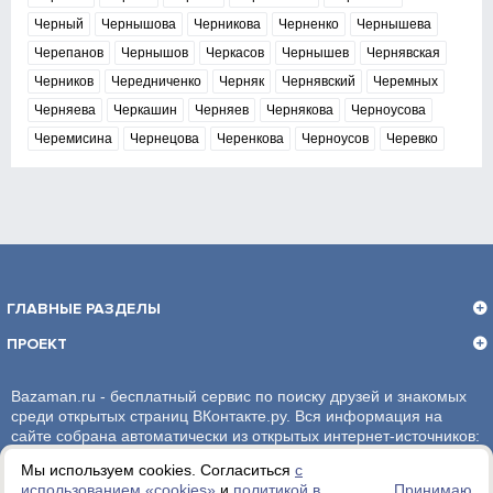
Черный
Чернышова
Черникова
Черненко
Чернышева
Черепанов
Чернышов
Черкасов
Чернышев
Чернявская
Черников
Чередниченко
Черняк
Чернявский
Черемных
Черняева
Черкашин
Черняев
Чернякова
Черноусова
Черемисина
Чернецова
Черенкова
Черноусов
Черевко
ГЛАВНЫЕ РАЗДЕЛЫ
ПРОЕКТ
Bazaman.ru - бесплатный сервис по поиску друзей и знакомых
среди открытых страниц ВКонтакте.ру. Вся информация на
сайте собрана автоматически из открытых интернет-источников:
социальная сеть ВКонтакте.ру. За достоверность информации,
Мы используем cookies. Согласиться
с
администрация сайта ответственности не несет.
использованием «сookies»
и
политикой в
Принимаю