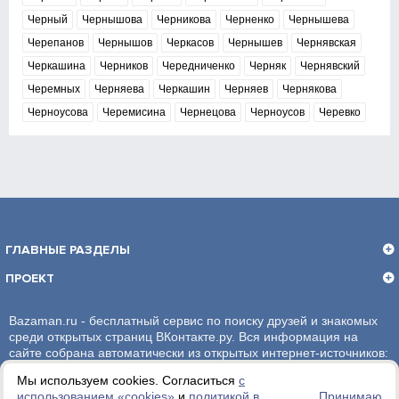
Черный
Чернышова
Черникова
Черненко
Чернышева
Черепанов
Чернышов
Черкасов
Чернышев
Чернявская
Черкашина
Черников
Чередниченко
Черняк
Чернявский
Черемных
Черняева
Черкашин
Черняев
Чернякова
Черноусова
Черемисина
Чернецова
Черноусов
Черевко
ГЛАВНЫЕ РАЗДЕЛЫ
ПРОЕКТ
Bazaman.ru - бесплатный сервис по поиску друзей и знакомых
среди открытых страниц ВКонтакте.ру. Вся информация на
сайте собрана автоматически из открытых интернет-источников:
социальная сеть ВКонтакте.ру. За достоверность информации,
Мы используем cookies. Согласиться
с
администрация сайта ответственности не несет.
использованием «сookies»
и
политикой в
Принимаю