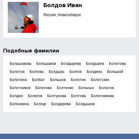
Болдов Иван
Россия, Новосибирск
Подобные фамилии
Большакова
Большаков
Болдырева
Болдырев
Болотова
Болотов
Болгова
Болдырь
Болгов
Болдина
Большой
Болотина
Болбат
Большов
Болотин
Болотских
Болотников
Бологова
Болтенко
Больных
Болатов
Болдин
Бологов
Болтунова
Болтова
Болотникова
Болонкина
Болгар
Болдарева
Болдышев