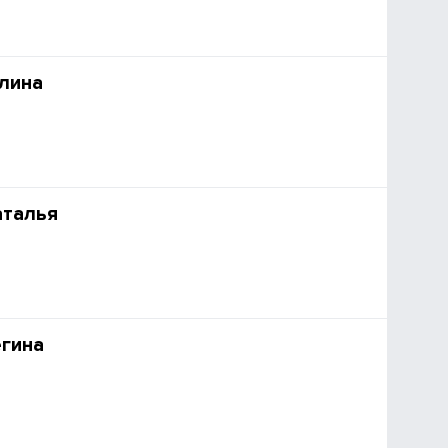
лина
аталья
гина