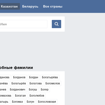
Казахстан
Беларусь
Все страны
обные фамилии
гданова
Богданов
Богдан
Богатырёва
гачёва
Богатырёв
Богатова
Богомолов
ачев
Богданович
Богуш
Богер
гомазова
Богатая
Боголюбов
гатырь
Богомаз
Богун
Богословская