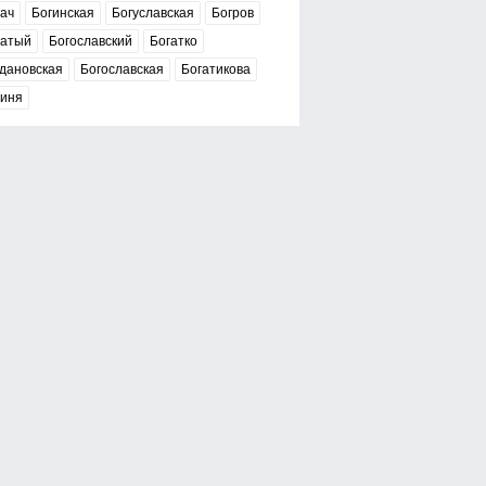
ач
Богинская
Богуславская
Богров
гатый
Богославский
Богатко
дановская
Богославская
Богатикова
гиня