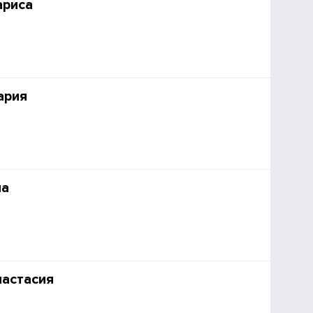
ариса
ария
на
астасия