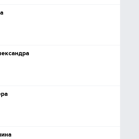
а
лександра
ера
лина