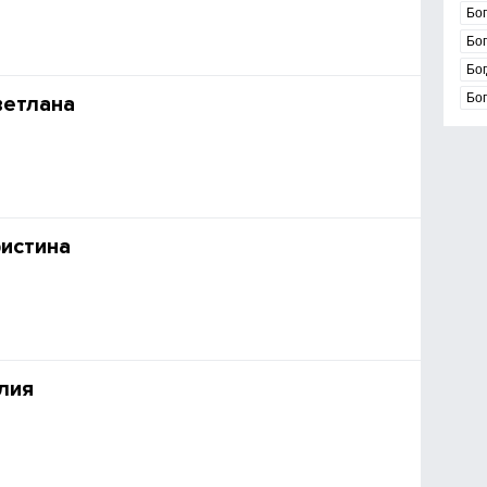
Бог
Бо
Бог
Бо
ветлана
истина
лия