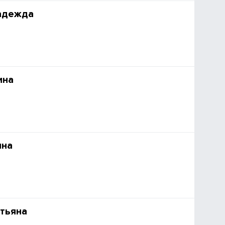
адежда
ина
нна
тьяна