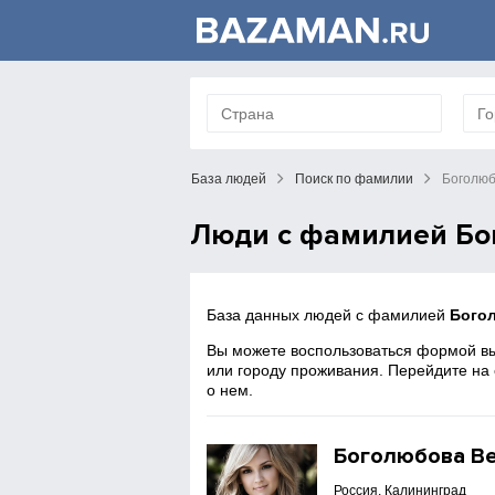
База людей
Поиск по фамилии
Боголю
Люди с фамилией Бо
База данных людей с фамилией
Бого
Вы можете воспользоваться формой вы
или городу проживания. Перейдите на
о нем.
Боголюбова В
Россия, Калининград