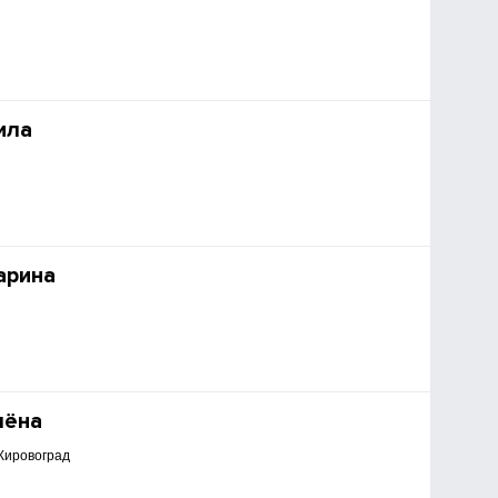
ила
арина
лёна
 Кировоград